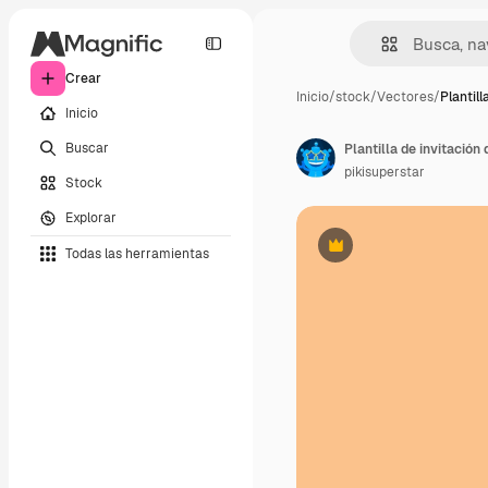
Crear
Inicio
/
stock
/
Vectores
/
Plantill
Inicio
Buscar
Plantilla de invitación
pikisuperstar
Stock
Explorar
Todas las herramientas
Premium