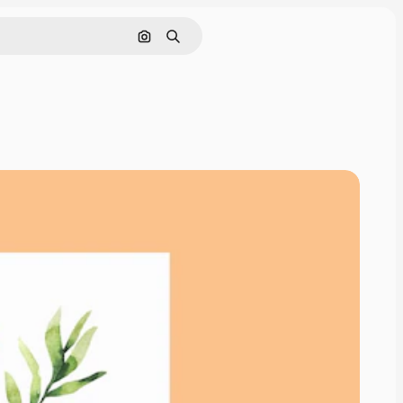
Buscar por imagen
Buscar