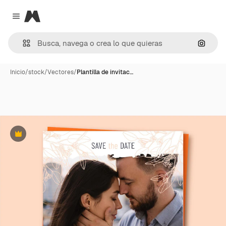
Magnific
Close menu
Buscar
Inicio
/
stock
/
Vectores
/
Plantilla de invitac…
Premium