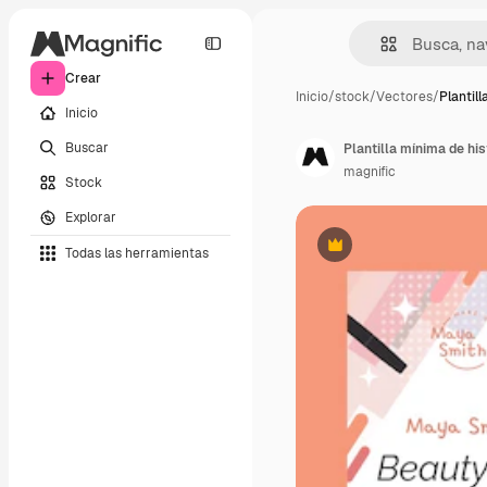
Crear
Inicio
/
stock
/
Vectores
/
Plantil
Inicio
Buscar
Plantilla mínima de hi
magnific
Stock
Explorar
Todas las herramientas
Premium