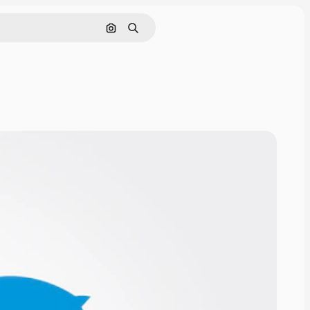
Buscar por imagen
Buscar