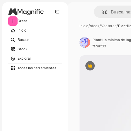
Crear
Inicio
/
stock
/
Vectores
/
Plantil
Inicio
Buscar
Plantilla mínima de lo
ferart88
Stock
Explorar
Todas las herramientas
Premium