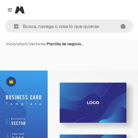
Magnific
Close menu
Buscar
Inicio
/
stock
/
Vectores
/
Plantilla de negocio…
Premium