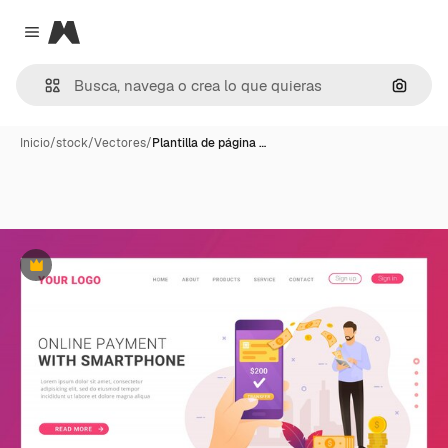
Magnific
Close menu
Buscar
Inicio
/
stock
/
Vectores
/
Plantilla de página …
Premium