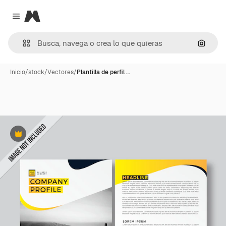
Magnific
Close menu
Buscar
Inicio
/
stock
/
Vectores
/
Plantilla de perfil …
Premium