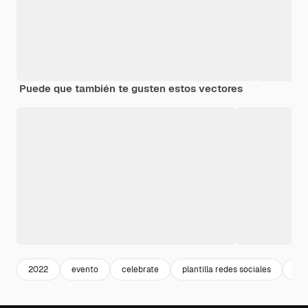
Puede que también te gusten estos vectores
2022
evento
celebrate
plantilla redes sociales
cov