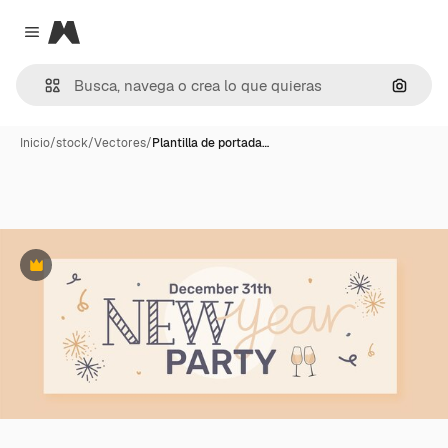
Magnific
Close menu
Buscar
Inicio
/
stock
/
Vectores
/
Plantilla de portada…
Premium