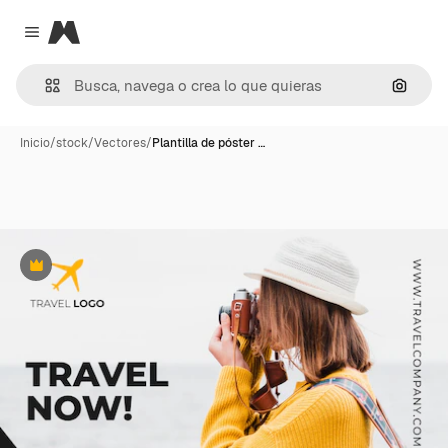
Magnific
Close menu
Buscar
Inicio
/
stock
/
Vectores
/
Plantilla de póster …
Premium