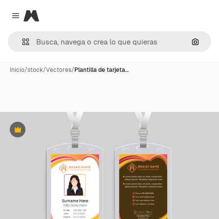
Magnific
Close menu
Buscar
Inicio
/
stock
/
Vectores
/
Plantilla de tarjeta…
Premium