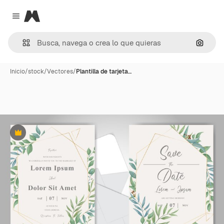
Magnific
Close menu
Buscar
Inicio
/
stock
/
Vectores
/
Plantilla de tarjeta…
Premium