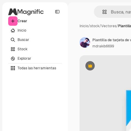
Crear
Inicio
/
stock
/
Vectores
/
Plantill
Inicio
Buscar
Plantilla de tarjeta de
mdrakib6699
Stock
Explorar
Todas las herramientas
Premium