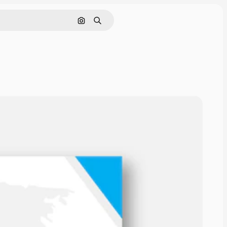
Buscar por imagen
Buscar