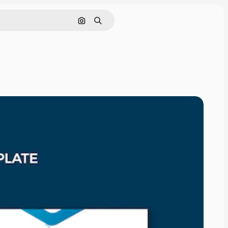
Buscar por imagen
Buscar