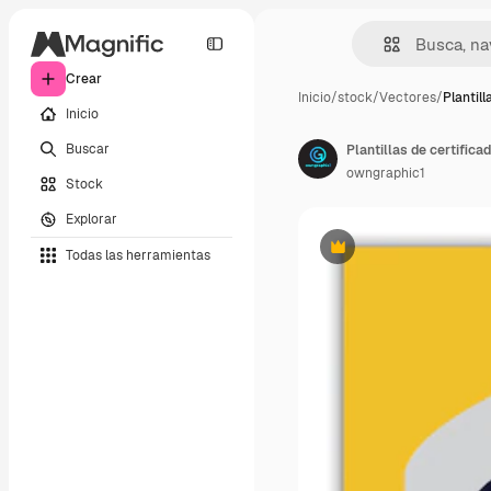
Crear
Inicio
/
stock
/
Vectores
/
Plantill
Inicio
Buscar
Plantillas de certific
owngraphic1
Stock
Explorar
Todas las herramientas
Premium