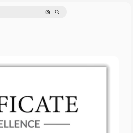
Buscar por imagen
Buscar