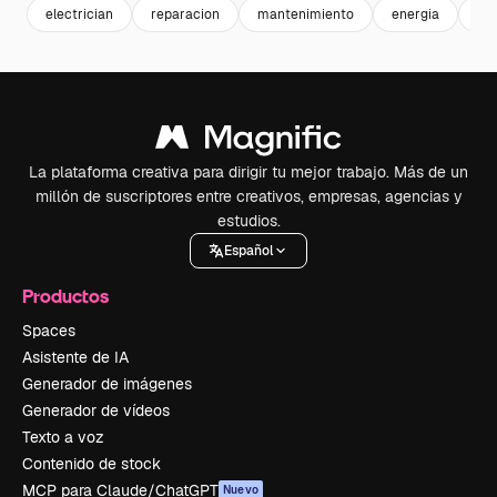
electrician
reparacion
mantenimiento
energia
ob
La plataforma creativa para dirigir tu mejor trabajo. Más de un
millón de suscriptores entre creativos, empresas, agencias y
estudios.
Español
Productos
Spaces
Asistente de IA
Generador de imágenes
Generador de vídeos
Texto a voz
Contenido de stock
MCP para Claude/ChatGPT
Nuevo