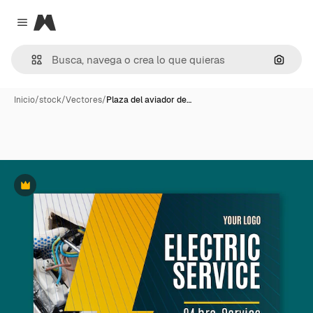
Magnific
Close menu
Buscar
Inicio
/
stock
/
Vectores
/
Plaza del aviador de…
Premium