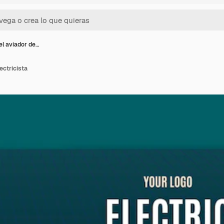
el aviador de…
ectricista