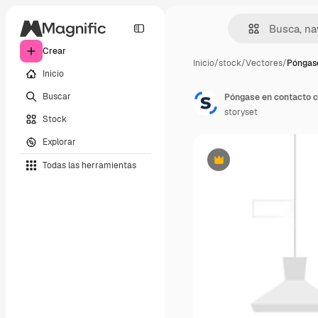
Crear
Inicio
/
stock
/
Vectores
/
Póngase
Inicio
Buscar
Póngase en contacto co
storyset
Stock
Explorar
Todas las herramientas
Premium