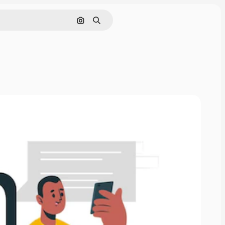
Buscar por imagen
Buscar