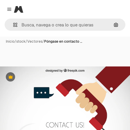
Magnific
Close menu
Buscar
Inicio
/
stock
/
Vectores
/
Póngase en contacto …
Premium