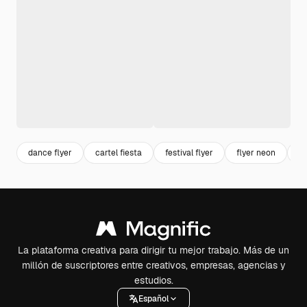
dance flyer
cartel fiesta
festival flyer
flyer neon
m
La plataforma creativa para dirigir tu mejor trabajo. Más de un
millón de suscriptores entre creativos, empresas, agencias y
estudios.
Español