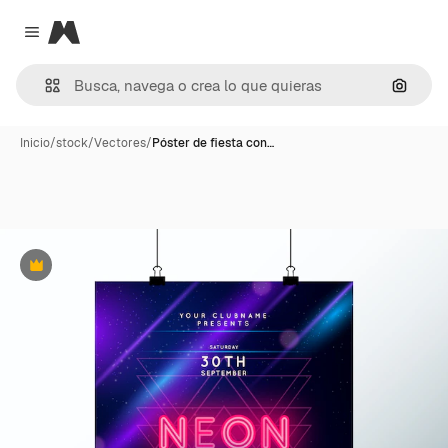
Magnific
Close menu
Buscar
Inicio
/
stock
/
Vectores
/
Póster de fiesta con…
Premium