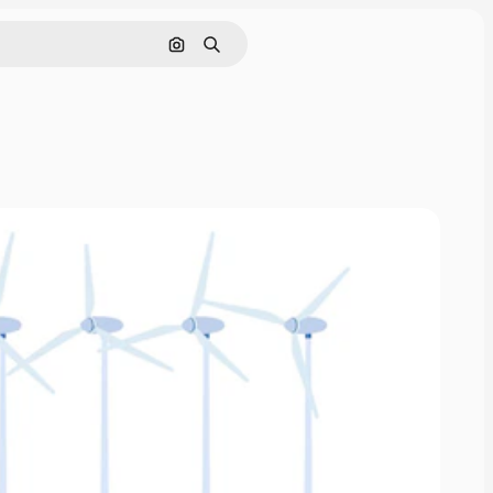
Buscar por imagen
Buscar