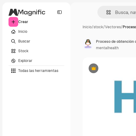
Crear
Inicio
/
stock
/
Vectores
/
Proceso
Inicio
Buscar
mentalhealth
Stock
Explorar
Todas las herramientas
Premium