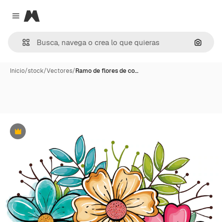
Magnific
Close menu
Buscar
Inicio
/
stock
/
Vectores
/
Ramo de flores de co…
Premium