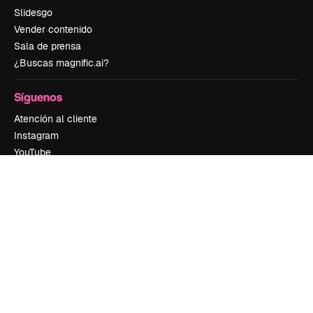
Slidesgo
Vender contenido
Sala de prensa
¿Buscas magnific.ai?
Síguenos
Atención al cliente
Instagram
YouTube
LinkedIn
TikTok
Discord
X
Reddit
Copyright © 2010-
2026
Freepik Company S.L.U.
Todos los derechos
reservados
.