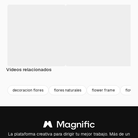
Vídeos relacionados
Premium
Premium
Premium
Premium
Generado p
decoracion flores
flores naturales
flower frame
flower
La plataforma creativa para dirigir tu mejor trabajo. Más de un