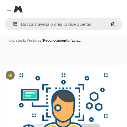
Magnific
Close menu
Buscar
Inicio
/
stock
/
Vectores
/
Reconocimiento facia…
Premium