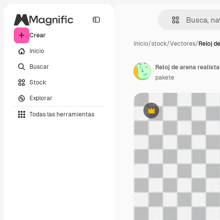
Crear
Inicio
/
stock
/
Vectores
/
Reloj d
Inicio
Buscar
Reloj de arena realista
pakete
Stock
Explorar
Todas las herramientas
Premium