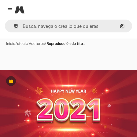
Magnific
Close menu
Buscar
Inicio
/
stock
/
Vectores
/
Reproducción de títu…
Premium