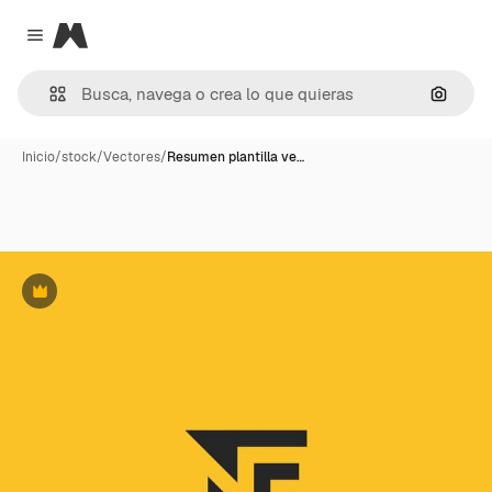
Magnific
Close menu
Buscar
Inicio
/
stock
/
Vectores
/
Resumen plantilla ve…
Premium