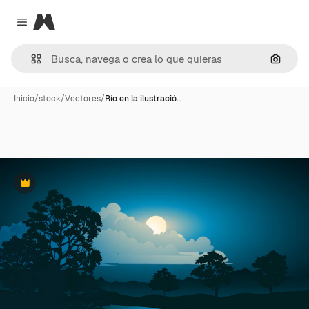
Magnific
Close menu
Buscar
Inicio
/
stock
/
Vectores
/
Río en la ilustració…
Premium