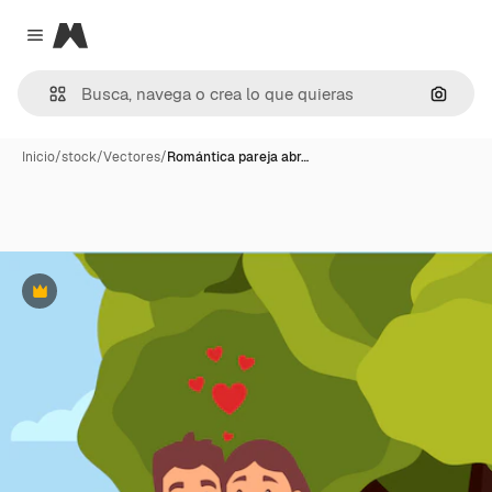
Magnific
Close menu
Buscar
Inicio
/
stock
/
Vectores
/
Romántica pareja abr…
Premium