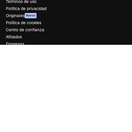
Términos de uso
Política de privacidad
Originales
Nuevo
Política de cookies
Centro de confianza
Afiliados
Empresas
Empresa
Precios
Sobre nosotros
Reviews
Empleo
Tendencias de búsqueda
Blog
Eventos
Slidesgo
Vender contenido
Sala de prensa