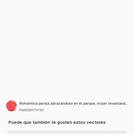
Romántica pareja abrazándose en el parque, mujer levantando la pierna. Bancos de madera, árbol verde y cielo azul. Diseño plano
happypictures
Puede que también te gusten estos vectores