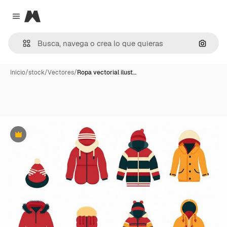
Magnific
Close menu
Buscar
Inicio
/
stock
/
Vectores
/
Ropa vectorial ilust…
Premium