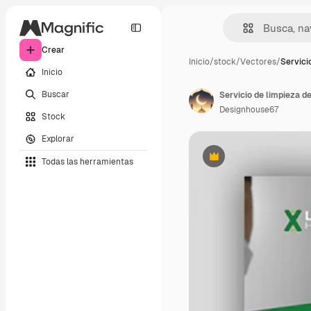
Crear
Inicio
/
stock
/
Vectores
/
Servici
Inicio
Buscar
Designhouse67
Stock
Explorar
Todas las herramientas
Premium