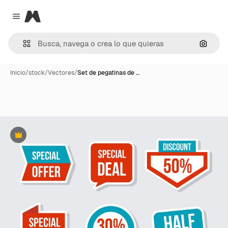
Magnific
Close menu
Buscar
Inicio
/
stock
/
Vectores
/
Set de pegatinas de …
Premium