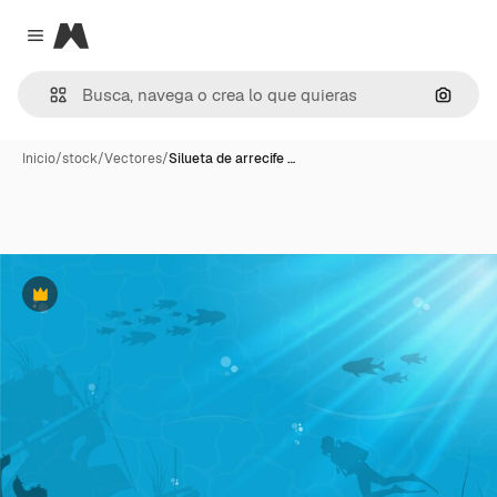
Magnific
Close menu
Buscar
Inicio
/
stock
/
Vectores
/
Silueta de arrecife …
Premium