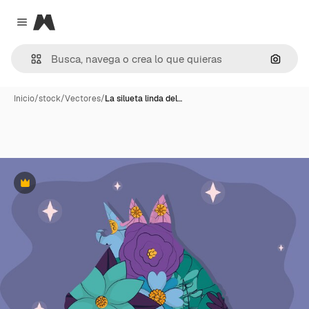
Magnific
Close menu
Buscar
Inicio
/
stock
/
Vectores
/
La silueta linda del…
Premium