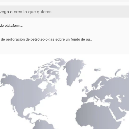
 de plataform…
Silueta de plataformas de perforación de petróleo o gas sobre un fondo de puesta de sol. Industria del aceite. Ilustración vectorial