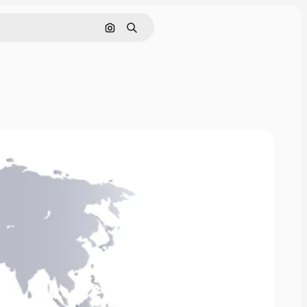
Buscar por imagen
Buscar