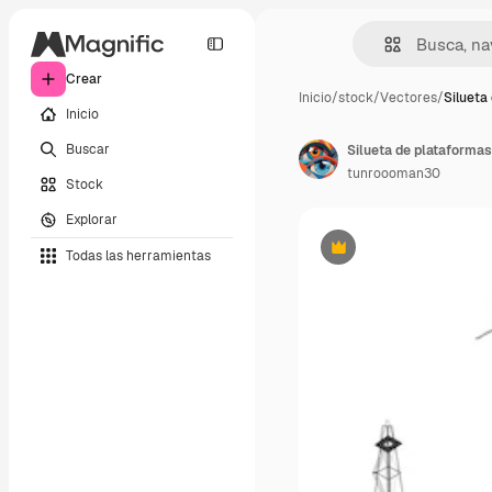
Crear
Inicio
/
stock
/
Vectores
/
Silueta
Inicio
Buscar
tunroooman30
Stock
Explorar
Todas las herramientas
Premium