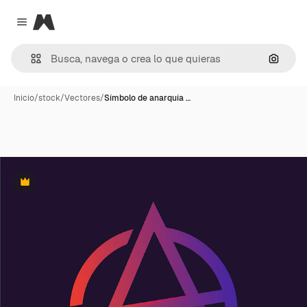
Magnific
Close menu
Buscar
Inicio
/
stock
/
Vectores
/
Símbolo de anarquía …
Premium