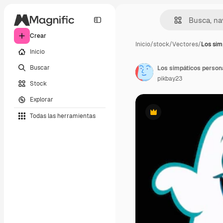
Crear
Inicio
/
stock
/
Vectores
/
Los sim
Inicio
Buscar
Los simpáticos person
pikbay23
Stock
Explorar
Todas las herramientas
Premium