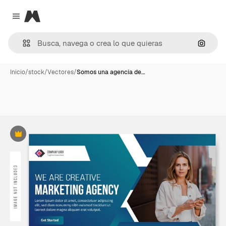
Magnific
Close menu
Buscar
Inicio
/
stock
/
Vectores
/
Somos una agencia de…
Premium