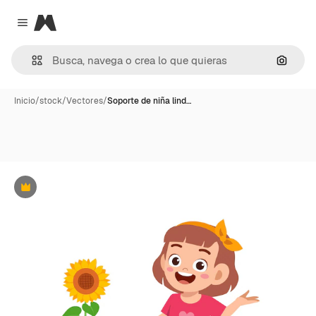
Magnific
Close menu
Buscar
Inicio
/
stock
/
Vectores
/
Soporte de niña lind…
Premium