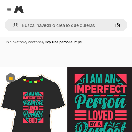
Magnific
Close menu
Buscar
Inicio
/
stock
/
Vectores
/
Soy una persona impe…
Premium