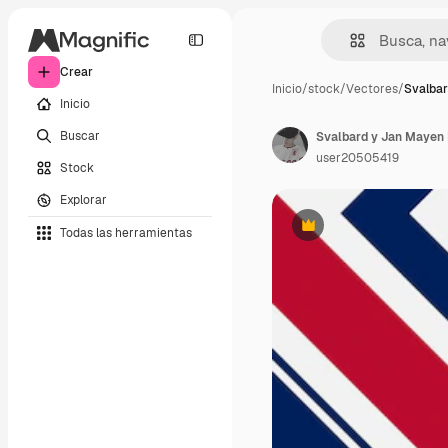
Crear
Inicio
/
stock
/
Vectores
/
Svalba
Inicio
Buscar
user20505419
Stock
Explorar
Todas las herramientas
Premium