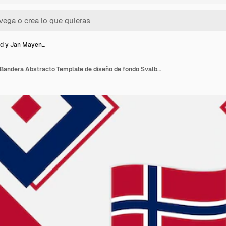
rd y Jan Mayen…
Svalbard y Jan Mayen Bandera Abstracto Template de diseño de fondo Svalbard Y Jan Mayen Día de la Independencia Bandera Papel de pared Ilustración vectorial Día de la Independiencia