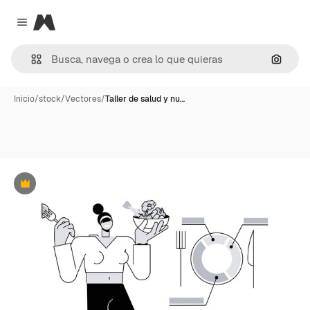
Magnific
Close menu
Buscar
Inicio
/
stock
/
Vectores
/
Taller de salud y nu…
Premium