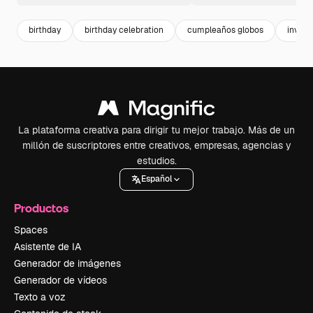
birthday
birthday celebration
cumpleaños globos
invitat
La plataforma creativa para dirigir tu mejor trabajo. Más de un
millón de suscriptores entre creativos, empresas, agencias y
estudios.
Español
Productos
Spaces
Asistente de IA
Generador de imágenes
Generador de vídeos
Texto a voz