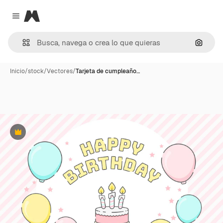
Magnific
Close menu
Buscar
Inicio
/
stock
/
Vectores
/
Tarjeta de cumpleaño…
Premium