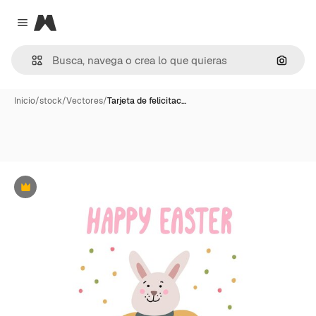
Magnific
Close menu
Buscar
Inicio
/
stock
/
Vectores
/
Tarjeta de felicitac…
Premium