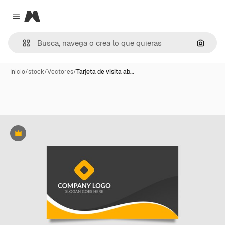
Magnific
Close menu
Buscar
Inicio
/
stock
/
Vectores
/
Tarjeta de visita ab…
Premium