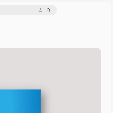
Buscar por imagen
Buscar