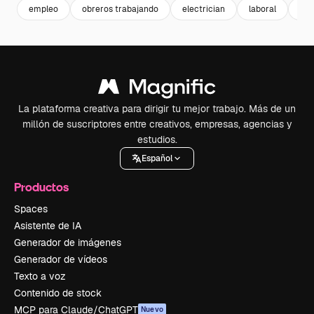
empleo
obreros trabajando
electrician
laboral
ser
La plataforma creativa para dirigir tu mejor trabajo. Más de un
millón de suscriptores entre creativos, empresas, agencias y
estudios.
Español
Productos
Spaces
Asistente de IA
Generador de imágenes
Generador de vídeos
Texto a voz
Contenido de stock
MCP para Claude/ChatGPT
Nuevo