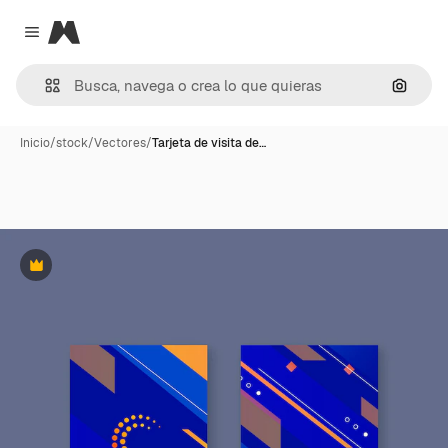
Magnific
Close menu
Buscar
Inicio
/
stock
/
Vectores
/
Tarjeta de visita de…
Premium