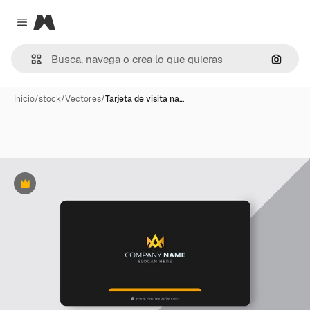
Magnific
Close menu
Buscar
Inicio
/
stock
/
Vectores
/
Tarjeta de visita na…
Premium