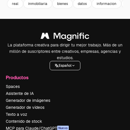
real
inmobiliaria
bienes
datos
informacion
bu
La plataforma creativa para dirigir tu mejor trabajo. Más de un
millón de suscriptores entre creativos, empresas, agencias y
estudios.
Español
Productos
Spaces
Asistente de IA
Generador de imágenes
Generador de vídeos
Texto a voz
Contenido de stock
MCP para Claude/ChatGPT
Nuevo