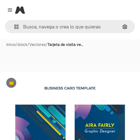
Magnific
Close menu
Buscar
Inicio
/
stock
/
Vectores
/
Tarjeta de visita ve…
Premium