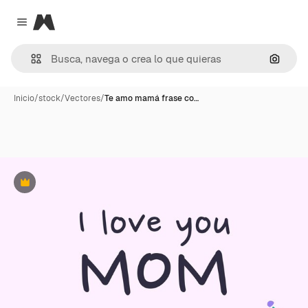
Magnific
Close menu
Buscar
Inicio
/
stock
/
Vectores
/
Te amo mamá frase co…
Premium