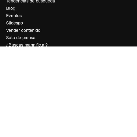
Tendencias de búsqueda
Blog
Eventos
Slidesgo
Vender contenido
Sala de prensa
¿Buscas magnific.ai?
Síguenos
Atención al cliente
Instagram
YouTube
LinkedIn
TikTok
Discord
X
Reddit