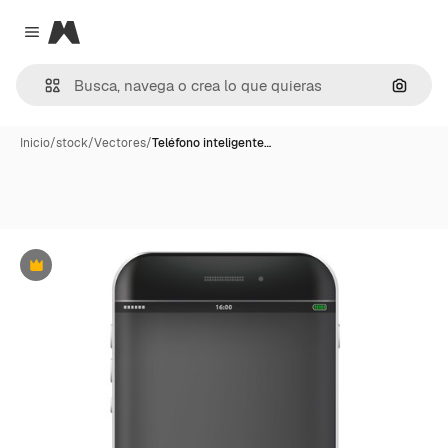
Magnific
Close menu
Buscar
Inicio
/
stock
/
Vectores
/
Teléfono inteligente…
Premium