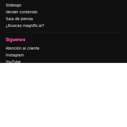
Slidesgo
Vender contenido
Sala de prensa
¿Buscas magnific.ai?
Síguenos
Atención al cliente
Instagram
YouTube
LinkedIn
TikTok
Discord
X
Reddit
Copyright © 2010-
2026
Freepik Company S.L.U.
Todos los derechos
reservados
.